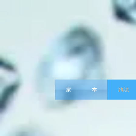
家
本
雑誌