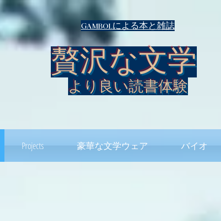
Gambolによる本と雑誌
贅沢な文学
より良い読書体験
Projects
豪華な文学ウェア
バイオ