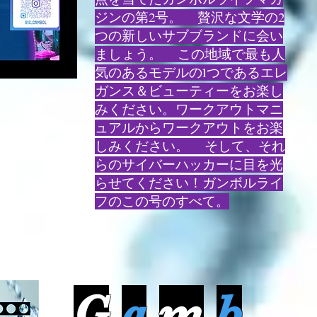
ジンの第2号。 贅沢な文学の2
つの新しいサブブランドに会い
ましょう。 この地域で最も人
気のあるモデルの1つであるエレ
ガンス＆ビューティーをお楽し
みください。ワークアウトマニ
ュアルからワークアウトをお楽
しみください。 そして、それ
らのサイバーハッカーに目を光
らせてください！ガンボルライ
フのこの号のすべて。
G
a
m
b