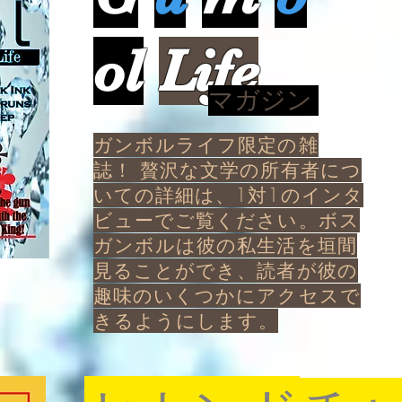
ol
Life
マガジン
ガンボルライフ限定の雑
誌！ 贅沢な文学の所有者につ
いての詳細は、1対1のインタ
ビューでご覧ください。ボス
ガンボルは彼の私生活を垣間
見ることができ、読者が彼の
趣味のいくつかにアクセスで
きるようにします。